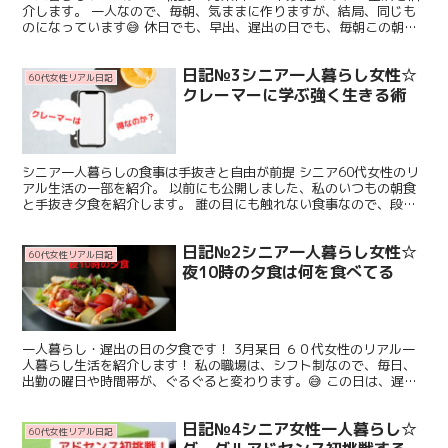
介します。 一人なので、毎朝、気ままに作りますが、結局、同じも
のになっています😅 休日でも、早出、遅出の日でも、毎朝この朝食
😂 ～～～～～～～～～～～～～～～ ☕コーヒー （楽...
日記№3シニア一人暮らし女性☆
60代女性リアル日記
クレーマーに学ぶ強く生きる術
シニア一人暮らしの食事は手抜きと自由が前提 シニア60代女性のリ
アル生活の一部を紹介。 以前にも公開しました、私のいつもの朝食
と手抜き夕食を紹介します。 誰の目にも触れない食事なので、段々
と手抜き加減が、ひどくなってます😅 ◇◆◇ 朝食 ◇...
日記№2シニア一人暮らし女性☆
60代女性リアル日記
夜10時の夕食は何を食べてる
一人暮らし・遅出の日の夕食です！ 3月某日 ６０代女性のリアル一
人暮らし生活を紹介します！ 私の職場は、シフト制なので、毎日、
出勤の曜日や時間帯が、ぐるぐると変わります。😅 この日は、遅出
出勤でした。😥 遅出出勤の場合、仕事が終わって、帰宅...
日記№4シニア女性一人暮らし☆
60代女性リアル日記