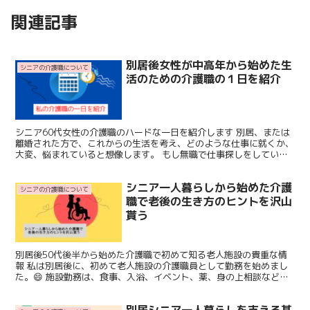
関連記事
別居後女性が中高年から始めた生
シニアの介護職について
活のための介護職の１日を紹介
シニア60代女性の介護職のハードな一日を紹介します 別居、または
離婚された方で、これからの生活を考え、どのような仕事に就くか、
大変、悩まれていると想像します。 もし無職で仕事探しをしている
方、または別の地域へ引っ越しして、そこで新たに就職を...
シニア一人暮らしから始めた介護
シニアの介護職について
職で老後の生き方のヒントを沢山
貰う
別居後50代後半から始めた介護職で初めて知る老人施設の貴重な情
報 私は別居後に、初めて老人施設の介護職員として勤務を始めまし
た。😄 施設勤務は、食事、入浴、イベント、薬、身の上相談など、
かなりの広範囲の仕事内容をこなしていきます。 勤務先の...
別居シニア一人暮らしを支える基