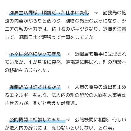
・
別居生活同様、順調だった仕事に変化
→ 勤務先の施
設の内容ががらりと変わり、別物の施設のようになり、シ
ニアの私の体力では、続けるのがキツクなり、退職を決意
して、退職日まで頑張って仕事をしていた。
・
不幸は突然にやってきた
→ 退職届も無事に受理され
ていたが、１か月後に突然、幹部達に呼ばれ、別の施設へ
の移動を命じられた。
・
強制辞令は許されるか？
→ 大量の職員の流出を止め
るエネルギーをより、法人内の別の施設の人間を人事異動
させる方が、楽だと考えた幹部達。
・
公的機関に相談してみた
→ 公的機関に相談、悔しい
が法人内の辞令には、従わないといけない、との事。