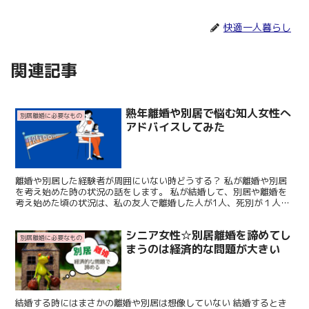
快適一人暮らし
関連記事
熟年離婚や別居で悩む知人女性へ
別居離婚に必要なもの
アドバイスしてみた
離婚や別居した経験者が周囲にいない時どうする？ 私が離婚や別居
を考え始めた時の状況の話をします。 私が結婚して、別居や離婚を
考え始めた頃の状況は、私の友人で離婚した人が1人、死別が１人、
別居はゼロ、みな円満夫婦の方ばかりでした。（外見上では...
シニア女性☆別居離婚を諦めてし
別居離婚に必要なもの
まうのは経済的な問題が大きい
結婚する時にはまさかの離婚や別居は想像していない 結婚するとき